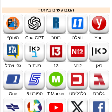
המבוקשים ביותר:
Ynet
וואלה
רוטר
ChatGPT
העורף
כאן
N12
13
רשת ב'
גלי צה"ל
גלובס
כלכליסט
T.Marker
ספורט 5
One