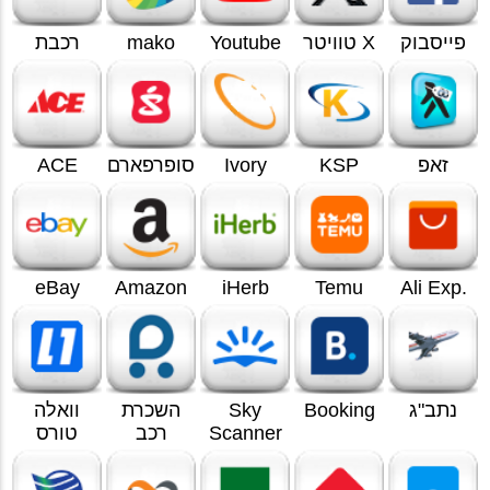
פייסבוק
X טוויטר
Youtube
mako
רכבת
זאפ
KSP
Ivory
סופרפארם
ACE
eBay
Amazon
iHerb
Temu
.Ali Exp
נתב"ג
Booking
Sky
השכרת
וואלה
Scanner
רכב
טורס